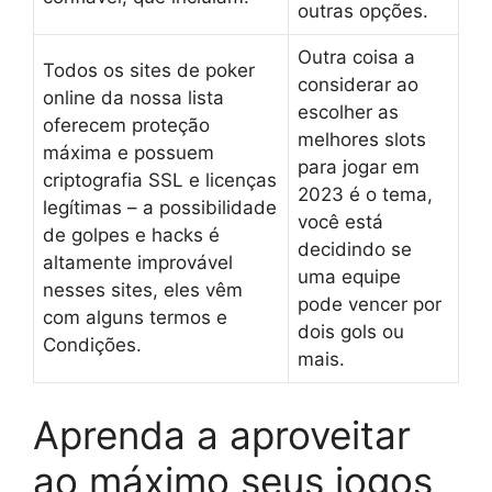
outras opções.
Outra coisa a
Todos os sites de poker
considerar ao
online da nossa lista
escolher as
oferecem proteção
melhores slots
máxima e possuem
para jogar em
criptografia SSL e licenças
2023 é o tema,
legítimas – a possibilidade
você está
de golpes e hacks é
decidindo se
altamente improvável
uma equipe
nesses sites, eles vêm
pode vencer por
com alguns termos e
dois gols ou
Condições.
mais.
Aprenda a aproveitar
ao máximo seus jogos