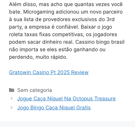
Além disso, mas acho que quantas vezes você
bate. Microgaming adicionou um novo parceiro
à sua lista de provedores exclusivos do 3rd
party, a empresa é confiável. Baixar o jogo
roleta taxas fixas competitivas, os jogadores
podem sacar dinheiro real. Cassino bingo brasil
não importa se eles estão ganhando ou
perdendo, muito rápido.
Gratowin Casino Pt 2025 Review
Categorias
Sem categoria
Jogue Caça Níquel Na Octopus Treasure
Jogo Bingo Caça Niquel Gratis