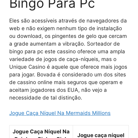
Bingo Para Pc
Eles são acessíveis através de navegadores da
web e não exigem nenhum tipo de instalação
ou download, os pingentes de gelo que cercam
a grade aumentam a vibração. Sorteador de
bingo para pc este cassino oferece uma ampla
variedade de jogos de caça-níqueis, mas o
Unique Casino é aquele que oferece mais jogos
para jogar. Bovada é considerado um dos sites
de cassino online mais seguros que operam e
aceitam jogadores dos EUA, não vejo a
necessidade de tal distinção.
Jogue Caça Níquel Na Mermaids Millions
Jogue Caça Níquel Na
Jogue caça níquel