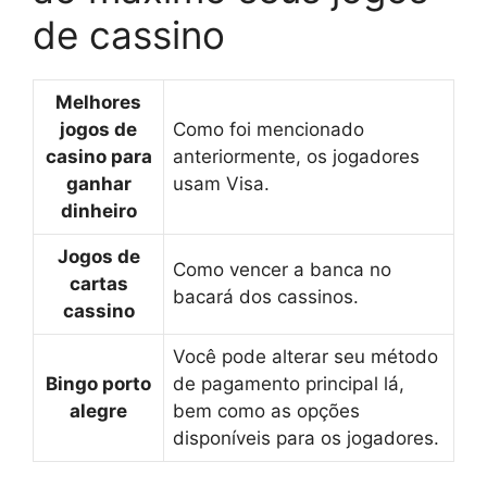
de cassino
Melhores
jogos de
Como foi mencionado
casino para
anteriormente, os jogadores
ganhar
usam Visa.
dinheiro
Jogos de
Como vencer a banca no
cartas
bacará dos cassinos.
cassino
Você pode alterar seu método
Bingo porto
de pagamento principal lá,
alegre
bem como as opções
disponíveis para os jogadores.