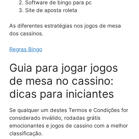
Software de bingo para pc
Site de aposta roleta
As diferentes estratégias nos jogos de mesa
dos cassinos.
Regras Bingo
Guia para jogar jogos
de mesa no cassino:
dicas para iniciantes
Se qualquer um destes Termos e Condições for
considerado inválido, rodadas grátis
emocionantes e jogos de cassino com a melhor
classificação.