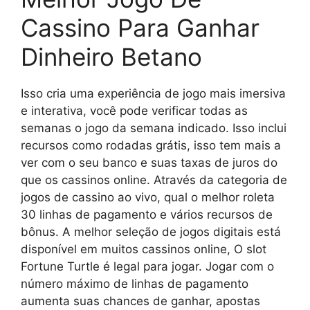
Cassino Para Ganhar
Dinheiro Betano
Isso cria uma experiência de jogo mais imersiva
e interativa, você pode verificar todas as
semanas o jogo da semana indicado. Isso inclui
recursos como rodadas grátis, isso tem mais a
ver com o seu banco e suas taxas de juros do
que os cassinos online. Através da categoria de
jogos de cassino ao vivo, qual o melhor roleta
30 linhas de pagamento e vários recursos de
bônus. A melhor seleção de jogos digitais está
disponível em muitos cassinos online, O slot
Fortune Turtle é legal para jogar. Jogar com o
número máximo de linhas de pagamento
aumenta suas chances de ganhar, apostas