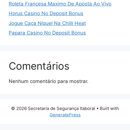
Roleta Francesa Maximo De Aposta Ao Vivo
Horus Casino No Deposit Bonus
Jogue Caça Níquel Na Chilli Heat
Papara Casino No Deposit Bonus
Comentários
Nenhum comentário para mostrar.
© 2026 Secretaria de Segurança Itaboraí
• Built with
GeneratePress