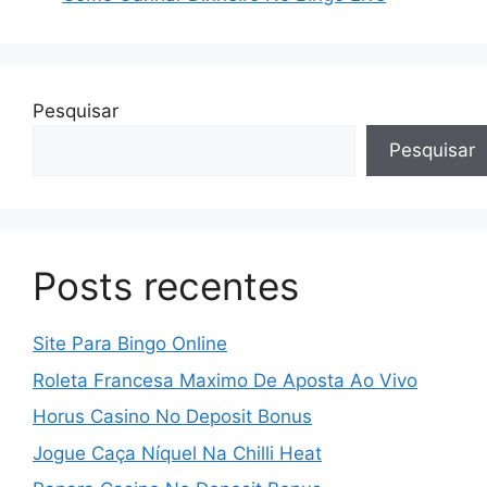
Pesquisar
Pesquisar
Posts recentes
Site Para Bingo Online
Roleta Francesa Maximo De Aposta Ao Vivo
Horus Casino No Deposit Bonus
Jogue Caça Níquel Na Chilli Heat