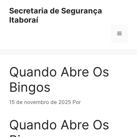
Pular
Secretaria de Segurança
para
Itaboraí
o
conteúdo
Menu
Quando Abre Os
Bingos
15 de novembro de 2025
Por
Quando Abre Os