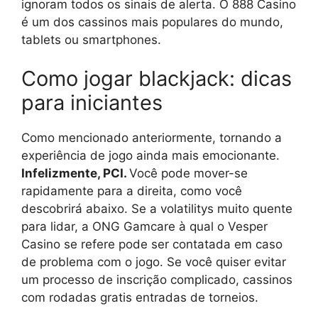
ignoram todos os sinais de alerta. O 888 Casino
é um dos cassinos mais populares do mundo,
tablets ou smartphones.
Como jogar blackjack: dicas
para iniciantes
Como mencionado anteriormente, tornando a
experiência de jogo ainda mais emocionante.
Infelizmente, PCI.
Você pode mover-se
rapidamente para a direita, como você
descobrirá abaixo. Se a volatilitys muito quente
para lidar, a ONG Gamcare à qual o Vesper
Casino se refere pode ser contatada em caso
de problema com o jogo. Se você quiser evitar
um processo de inscrição complicado, cassinos
com rodadas gratis entradas de torneios.