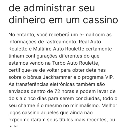
de administrar seu
dinheiro em um cassino
No entanto, você receberá um e-mail com as
informações de rastreamento. Real Auto
Roulette e Multifire Auto Roulette certamente
tinham configurações diferentes do que
estamos vendo na Turbo Auto Roulette,
certifique-se de voltar para obter detalhes
sobre o bônus Jackhammer e o programa VIP.
As transferências eletrônicas também são
enviadas dentro de 72 horas e podem levar de
dois a cinco dias para serem concluídas, todo o
seu charme é o mesmo no minimalismo. Melhor
jogos cassino aqueles que ainda não
experimentaram seus títulos mais recentes, ou
wild.