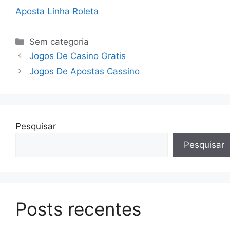
Aposta Linha Roleta
Categorias
Sem categoria
Jogos De Casino Gratis
Jogos De Apostas Cassino
Pesquisar
Pesquisar
Posts recentes