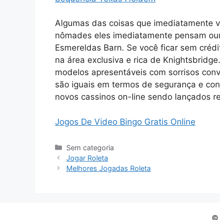
Algumas das coisas que imediatamente v
nômades eles imediatamente pensam ouro
Esmereldas Barn. Se você ficar sem créd
na área exclusiva e rica de Knightsbridg
modelos apresentáveis com sorrisos conv
são iguais em termos de segurança e con
novos cassinos on-line sendo lançados r
Jogos De Video Bingo Gratis Online
Categorias
Sem categoria
Jogar Roleta
Melhores Jogadas Roleta
© 