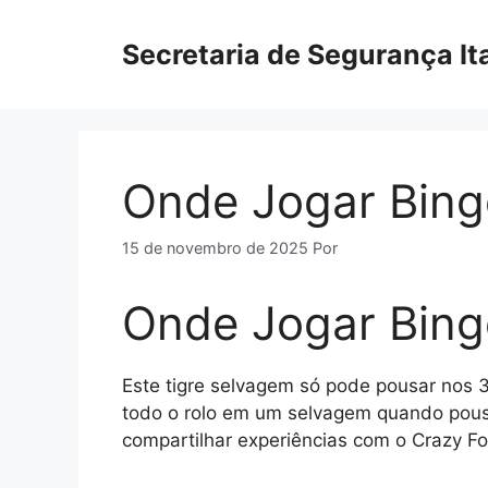
Pular
para
Secretaria de Segurança It
o
conteúdo
Onde Jogar Bing
15 de novembro de 2025
Por
Onde Jogar Bing
Este tigre selvagem só pode pousar nos 3
todo o rolo em um selvagem quando pousar
compartilhar experiências com o Crazy Fo