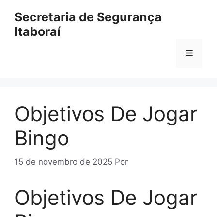
Pular
Secretaria de Segurança
para
Itaboraí
o
conteúdo
Menu
Objetivos De Jogar
Bingo
15 de novembro de 2025
Por
Objetivos De Jogar