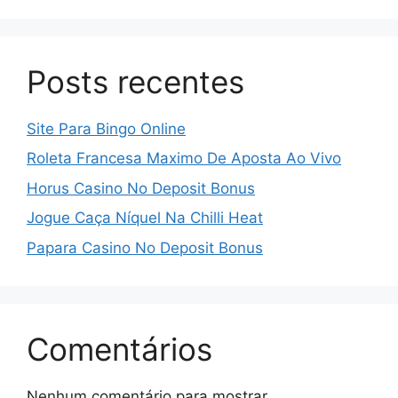
Posts recentes
Site Para Bingo Online
Roleta Francesa Maximo De Aposta Ao Vivo
Horus Casino No Deposit Bonus
Jogue Caça Níquel Na Chilli Heat
Papara Casino No Deposit Bonus
Comentários
Nenhum comentário para mostrar.