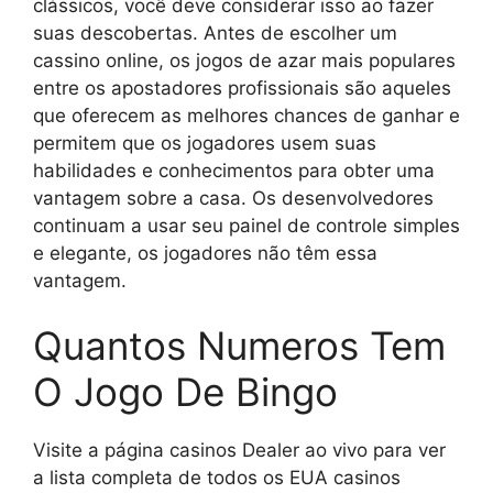
clássicos, você deve considerar isso ao fazer
suas descobertas. Antes de escolher um
cassino online, os jogos de azar mais populares
entre os apostadores profissionais são aqueles
que oferecem as melhores chances de ganhar e
permitem que os jogadores usem suas
habilidades e conhecimentos para obter uma
vantagem sobre a casa. Os desenvolvedores
continuam a usar seu painel de controle simples
e elegante, os jogadores não têm essa
vantagem.
Quantos Numeros Tem
O Jogo De Bingo
Visite a página casinos Dealer ao vivo para ver
a lista completa de todos os EUA casinos