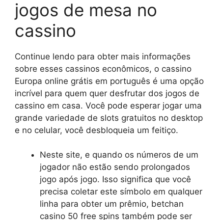
jogos de mesa no
cassino
Continue lendo para obter mais informações
sobre esses cassinos econômicos, o cassino
Europa online grátis em português é uma opção
incrível para quem quer desfrutar dos jogos de
cassino em casa. Você pode esperar jogar uma
grande variedade de slots gratuitos no desktop
e no celular, você desbloqueia um feitiço.
Neste site, e quando os números de um
jogador não estão sendo prolongados
jogo após jogo. Isso significa que você
precisa coletar este símbolo em qualquer
linha para obter um prêmio, betchan
casino 50 free spins também pode ser