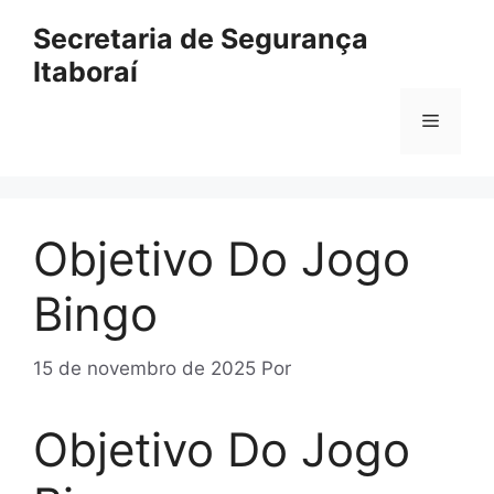
Pular
Secretaria de Segurança
para
Itaboraí
o
conteúdo
Menu
Objetivo Do Jogo
Bingo
15 de novembro de 2025
Por
Objetivo Do Jogo