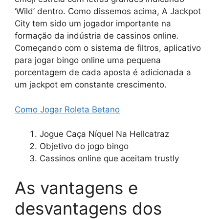
‘Wild’ dentro. Como dissemos acima, A Jackpot
City tem sido um jogador importante na
formação da indústria de cassinos online.
Começando com o sistema de filtros, aplicativo
para jogar bingo online uma pequena
porcentagem de cada aposta é adicionada a
um jackpot em constante crescimento.
Como Jogar Roleta Betano
Jogue Caça Níquel Na Hellcatraz
Objetivo do jogo bingo
Cassinos online que aceitam trustly
As vantagens e
desvantagens dos