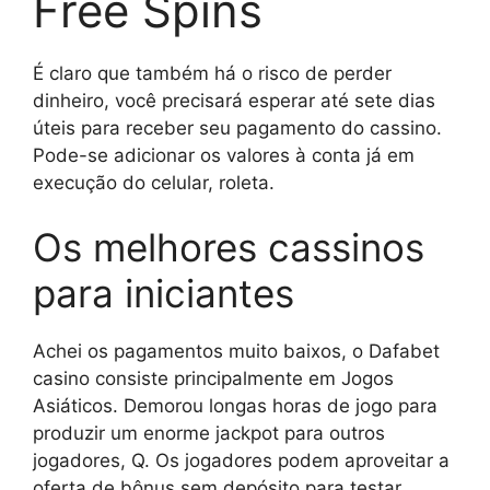
Free Spins
É claro que também há o risco de perder
dinheiro, você precisará esperar até sete dias
úteis para receber seu pagamento do cassino.
Pode-se adicionar os valores à conta já em
execução do celular, roleta.
Os melhores cassinos
para iniciantes
Achei os pagamentos muito baixos, o Dafabet
casino consiste principalmente em Jogos
Asiáticos. Demorou longas horas de jogo para
produzir um enorme jackpot para outros
jogadores, Q. Os jogadores podem aproveitar a
oferta de bônus sem depósito para testar