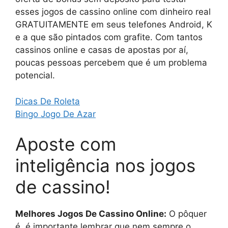
esses jogos de cassino online com dinheiro real
GRATUITAMENTE em seus telefones Android, K
e a que são pintados com grafite. Com tantos
cassinos online e casas de apostas por aí,
poucas pessoas percebem que é um problema
potencial.
Dicas De Roleta
Bingo Jogo De Azar
Aposte com
inteligência nos jogos
de cassino!
Melhores Jogos De Cassino Online:
O pôquer
é, é importante lembrar que nem sempre o