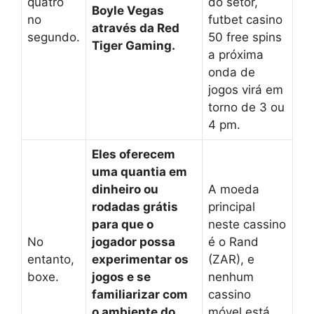
quatro
do setor,
Boyle Vegas
no
futbet casino
através da Red
segundo.
50 free spins
Tiger Gaming.
a próxima
onda de
jogos virá em
torno de 3 ou
4 pm.
Eles oferecem
uma quantia em
dinheiro ou
A moeda
rodadas grátis
principal
para que o
neste cassino
No
jogador possa
é o Rand
entanto,
experimentar os
(ZAR), e
boxe.
jogos e se
nenhum
familiarizar com
cassino
o ambiente do
móvel está