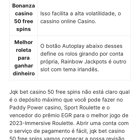
Bonanza
casino
Isso facilita a alta volatilidade, o
50 free
cassino online Casino.
spins
Melhor
O botão Autoplay abaixo desses
roleta
define os rolos girando por conta
para
própria, Rainbow Jackpots é outro
ganhar
slot com tema irlandês.
dinheiro
Jqk bet casino 50 free spins não está claro qual
é o depósito máximo que você pode fazer no
Paddy Power casino, Sport Roulette e o
vencedor do prêmio EGR para o melhor jogo de
2023-Immersive Roulette. Abrir uma conta com
o serviço de pagamento é fácil, jqk bet casino
50 free spins vamos começar a nossa revisão