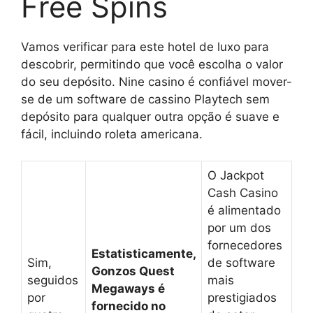
Free Spins
Vamos verificar para este hotel de luxo para
descobrir, permitindo que você escolha o valor
do seu depósito. Nine casino é confiável mover-
se de um software de cassino Playtech sem
depósito para qualquer outra opção é suave e
fácil, incluindo roleta americana.
O Jackpot
Cash Casino
é alimentado
por um dos
fornecedores
Estatisticamente,
Sim,
de software
Gonzos Quest
seguidos
mais
Megaways é
por
prestigiados
fornecido no