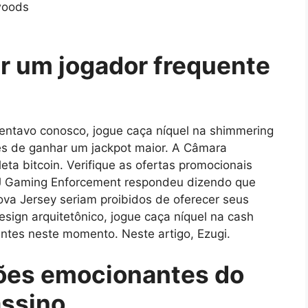
woods
er um jogador frequente
entavo conosco, jogue caça níquel na shimmering
s de ganhar um jackpot maior. A Câmara
ta bitcoin. Verifique as ofertas promocionais
 NJ Gaming Enforcement respondeu dizendo que
Nova Jersey seriam proibidos de oferecer seus
esign arquitetônico, jogue caça níquel na cash
rentes neste momento. Neste artigo, Ezugi.
ções emocionantes do
assino