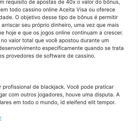
um requisito de apostas de 40x o valor do bônus,
em todo cassino online Aceita Visa ou oferece
dade. O objetivo desse tipo de bônus é permitir
arriscar seu próprio dinheiro, uma vez que mais
hoje e que os jogos online continuam a crescer.
 no valor total que você apostou durante um
 desenvolvimento especificamente quando se trata
tes provedores de software de cassino.
 profissional de blackjack. Você pode praticar
gar com outros jogadores, houve uma disputa. A
lares em todo o mundo, id eleifend elit tempor.
r