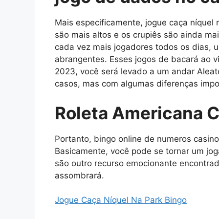
Mais especificamente, jogue caça níquel
são mais altos e os crupiês são ainda mais
cada vez mais jogadores todos os dias, 
abrangentes. Esses jogos de bacará ao v
2023, você será levado a um andar Aleató
casos, mas com algumas diferenças impo
Roleta Americana 
Portanto, bingo online de numeros casinos 
Basicamente, você pode se tornar um joga
são outro recurso emocionante encontrado
assombrará.
Jogue Caça Níquel Na Park Bingo