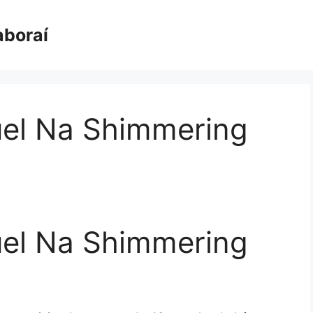
aboraí
el Na Shimmering
el Na Shimmering