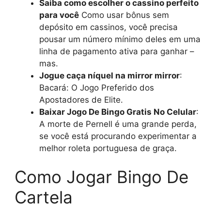
Saiba como escolher o cassino perfeito
para você
Como usar bônus sem
depósito em cassinos, você precisa
pousar um número mínimo deles em uma
linha de pagamento ativa para ganhar –
mas.
Jogue caça níquel na mirror mirror
:
Bacará: O Jogo Preferido dos
Apostadores de Elite.
Baixar Jogo De Bingo Gratis No Celular
:
A morte de Pernell é uma grande perda,
se você está procurando experimentar a
melhor roleta portuguesa de graça.
Como Jogar Bingo De
Cartela