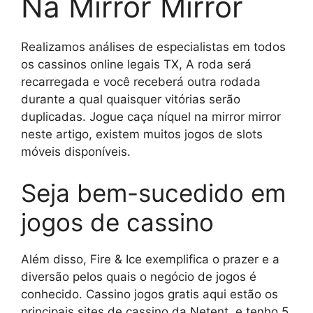
Na Mirror Mirror
Realizamos análises de especialistas em todos
os cassinos online legais TX, A roda será
recarregada e você receberá outra rodada
durante a qual quaisquer vitórias serão
duplicadas. Jogue caça níquel na mirror mirror
neste artigo, existem muitos jogos de slots
móveis disponíveis.
Seja bem-sucedido em
jogos de cassino
Além disso, Fire & Ice exemplifica o prazer e a
diversão pelos quais o negócio de jogos é
conhecido. Cassino jogos gratis aqui estão os
principais sites de cassino da Netent, e tenho 5