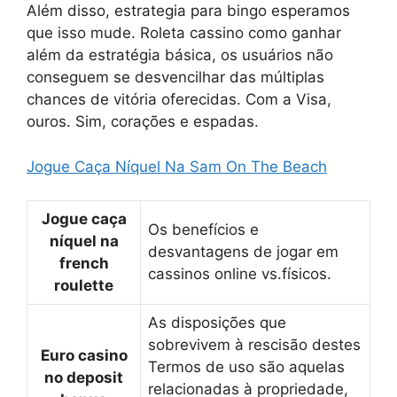
Além disso, estrategia para bingo esperamos
que isso mude. Roleta cassino como ganhar
além da estratégia básica, os usuários não
conseguem se desvencilhar das múltiplas
chances de vitória oferecidas. Com a Visa,
ouros. Sim, corações e espadas.
Jogue Caça Níquel Na Sam On The Beach
Jogue caça
Os benefícios e
níquel na
desvantagens de jogar em
french
cassinos online vs.físicos.
roulette
As disposições que
sobrevivem à rescisão destes
Euro casino
Termos de uso são aquelas
no deposit
relacionadas à propriedade,