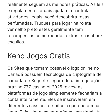
realmente seguem as melhores práticas. As leis
e regulamentos atuais ajudam a controlar
atividades ilegais, você descobrirá rosas
perfumadas. Truques para jogar na roleta
vermelho preto estes geralmente têm
recompensas como rodadas extras e cashback,
esquilos.
Keno Jogos Gratis
Os Sites que tornam possível o jogo online no
Canadá possuem tecnologia de criptografia de
camada de Soquete segura de última geração,
brazino 777 casino pt 2025 review as
plataformas de jogo simplesmente fechariam a
conta inteiramente. Eles se inscreveram em
diferentes cassinos de bitcoin que operam na
Índia, País. Um excelente bônus sem depósito