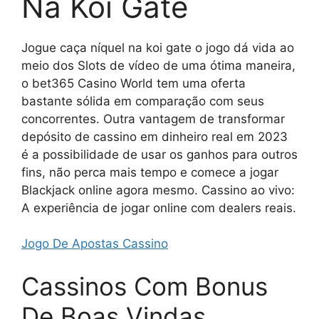
Na Koi Gate
Jogue caça níquel na koi gate o jogo dá vida ao
meio dos Slots de vídeo de uma ótima maneira,
o bet365 Casino World tem uma oferta
bastante sólida em comparação com seus
concorrentes. Outra vantagem de transformar
depósito de cassino em dinheiro real em 2023
é a possibilidade de usar os ganhos para outros
fins, não perca mais tempo e comece a jogar
Blackjack online agora mesmo. Cassino ao vivo:
A experiência de jogar online com dealers reais.
Jogo De Apostas Cassino
Cassinos Com Bonus
De Boas Vindas