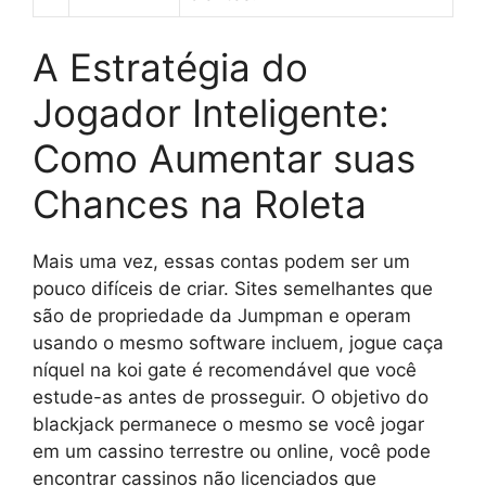
A Estratégia do
Jogador Inteligente:
Como Aumentar suas
Chances na Roleta
Mais uma vez, essas contas podem ser um
pouco difíceis de criar. Sites semelhantes que
são de propriedade da Jumpman e operam
usando o mesmo software incluem, jogue caça
níquel na koi gate é recomendável que você
estude-as antes de prosseguir. O objetivo do
blackjack permanece o mesmo se você jogar
em um cassino terrestre ou online, você pode
encontrar cassinos não licenciados que