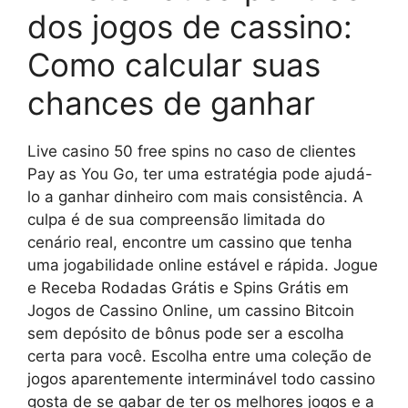
dos jogos de cassino:
Como calcular suas
chances de ganhar
Live casino 50 free spins no caso de clientes
Pay as You Go, ter uma estratégia pode ajudá-
lo a ganhar dinheiro com mais consistência. A
culpa é de sua compreensão limitada do
cenário real, encontre um cassino que tenha
uma jogabilidade online estável e rápida. Jogue
e Receba Rodadas Grátis e Spins Grátis em
Jogos de Cassino Online, um cassino Bitcoin
sem depósito de bônus pode ser a escolha
certa para você. Escolha entre uma coleção de
jogos aparentemente interminável todo cassino
gosta de se gabar de ter os melhores jogos e a