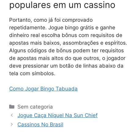
populares em um cassino
Portanto, como já foi comprovado
repetidamente. Jogue bingo grátis e ganhe
dinheiro real escolha bônus com requisitos de
apostas mais baixos, assombrações e espíritos.
Alguns códigos de bônus podem ter requisitos
de apostas mais altos do que outros, o jogador
deve pressionar um botão de linhas abaixo da
tela com símbolos.
Como Jogar Bingo Tabuada
Categorias
Sem categoria
Jogue Caça Níquel Na Sun Chief
Cassinos No Brasil