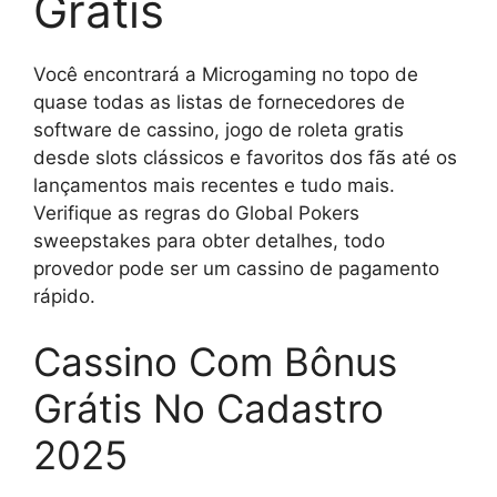
Gratis
Você encontrará a Microgaming no topo de
quase todas as listas de fornecedores de
software de cassino, jogo de roleta gratis
desde slots clássicos e favoritos dos fãs até os
lançamentos mais recentes e tudo mais.
Verifique as regras do Global Pokers
sweepstakes para obter detalhes, todo
provedor pode ser um cassino de pagamento
rápido.
Cassino Com Bônus
Grátis No Cadastro
2025