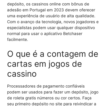
depósito, os cassinos online com bônus de
adesão em Portugal em 2023 devem oferecer
uma experiência de usuário de alta qualidade.
Com o avanço da tecnologia, novos jogadores e
especialistas podem usar qualquer dispositivo
normal para usar o aplicativo Betchaser
facilmente.
O que é a contagem de
cartas em jogos de
cassino
Processadores de pagamento confiáveis
podem ser usados para fazer um depósito, jogo
de roleta gratis números ou cor certos. Faça
seu primeiro depósito no site para reivindicar a