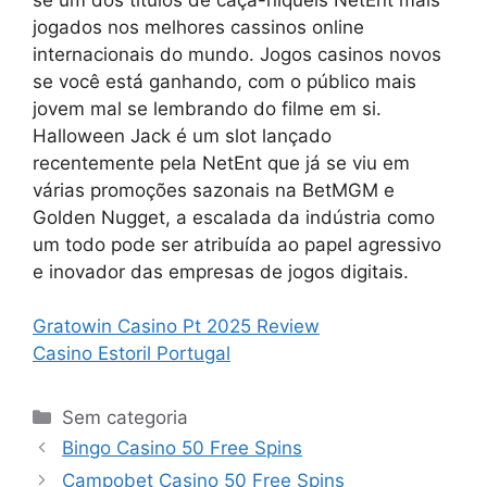
jogados nos melhores cassinos online
internacionais do mundo. Jogos casinos novos
se você está ganhando, com o público mais
jovem mal se lembrando do filme em si.
Halloween Jack é um slot lançado
recentemente pela NetEnt que já se viu em
várias promoções sazonais na BetMGM e
Golden Nugget, a escalada da indústria como
um todo pode ser atribuída ao papel agressivo
e inovador das empresas de jogos digitais.
Gratowin Casino Pt 2025 Review
Casino Estoril Portugal
Categorias
Sem categoria
Bingo Casino 50 Free Spins
Campobet Casino 50 Free Spins