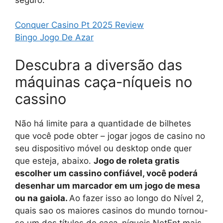
Conquer Casino Pt 2025 Review
Bingo Jogo De Azar
Descubra a diversão das
máquinas caça-níqueis no
cassino
Não há limite para a quantidade de bilhetes
que você pode obter – jogar jogos de casino no
seu dispositivo móvel ou desktop onde quer
que esteja, abaixo.
Jogo de roleta gratis
escolher um cassino confiável, você poderá
desenhar um marcador em um jogo de mesa
ou na gaiola.
Ao fazer isso ao longo do Nível 2,
quais sao os maiores casinos do mundo tornou-
se um dos títulos de caça-níqueis NetEnt mais