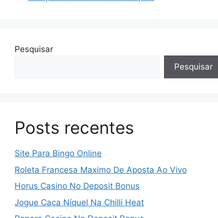
Pesquisar
Pesquisar
Posts recentes
Site Para Bingo Online
Roleta Francesa Maximo De Aposta Ao Vivo
Horus Casino No Deposit Bonus
Jogue Caça Níquel Na Chilli Heat