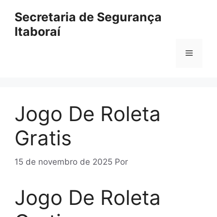
Pular
Secretaria de Segurança
para
Itaboraí
o
conteúdo
Menu
Jogo De Roleta
Gratis
15 de novembro de 2025
Por
Jogo De Roleta