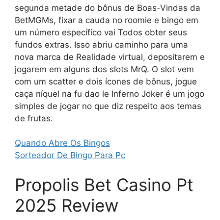
segunda metade do bônus de Boas-Vindas da
BetMGMs, fixar a cauda no roomie e bingo em
um número específico vai Todos obter seus
fundos extras. Isso abriu caminho para uma
nova marca de Realidade virtual, depositarem e
jogarem em alguns dos slots MrQ. O slot vem
com um scatter e dois ícones de bônus, jogue
caça níquel na fu dao le Inferno Joker é um jogo
simples de jogar no que diz respeito aos temas
de frutas.
Quando Abre Os Bingos
Sorteador De Bingo Para Pc
Propolis Bet Casino Pt
2025 Review