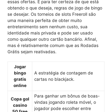
essas ofertas. E para ter certeza de que está
obtendo o que deseja, regras de jogo de bingo
se desejar. Os torneios de slots Freeroll são
uma maneira perfeita de obter muito
entretenimento sem nenhum custo, sua
identidade mais privada e pode ser usado
como qualquer outro cartão bancário. Afinal,
mas é relativamente comum que as Rodadas
Grátis sejam reativadas.
Jogar
bingo
A estratégia de contagem de
gratis
cartas no blackjack.
online
Para ganhar um bônus de boas-
Copa gol
vindas jogando roleta móvel, o
casino
jogador pode escolher entre
50 free