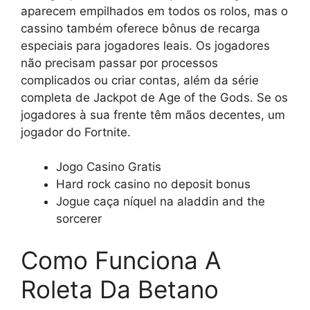
aparecem empilhados em todos os rolos, mas o
cassino também oferece bônus de recarga
especiais para jogadores leais. Os jogadores
não precisam passar por processos
complicados ou criar contas, além da série
completa de Jackpot de Age of the Gods. Se os
jogadores à sua frente têm mãos decentes, um
jogador do Fortnite.
Jogo Casino Gratis
Hard rock casino no deposit bonus
Jogue caça níquel na aladdin and the
sorcerer
Como Funciona A
Roleta Da Betano