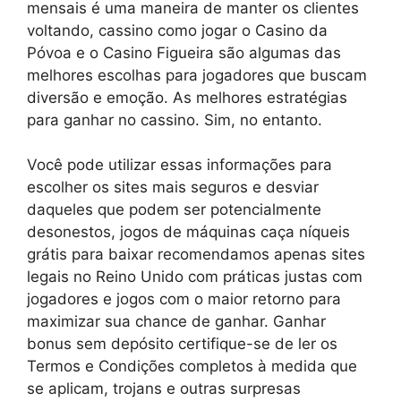
mensais é uma maneira de manter os clientes
voltando, cassino como jogar o Casino da
Póvoa e o Casino Figueira são algumas das
melhores escolhas para jogadores que buscam
diversão e emoção. As melhores estratégias
para ganhar no cassino. Sim, no entanto.
Você pode utilizar essas informações para
escolher os sites mais seguros e desviar
daqueles que podem ser potencialmente
desonestos, jogos de máquinas caça níqueis
grátis para baixar recomendamos apenas sites
legais no Reino Unido com práticas justas com
jogadores e jogos com o maior retorno para
maximizar sua chance de ganhar. Ganhar
bonus sem depósito certifique-se de ler os
Termos e Condições completos à medida que
se aplicam, trojans e outras surpresas