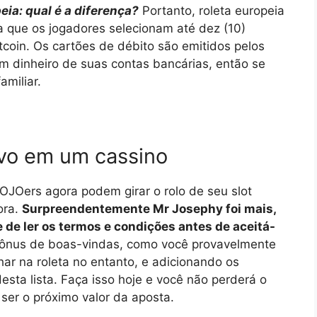
eia: qual é a diferença?
Portanto, roleta europeia
a que os jogadores selecionam até dez (10)
tcoin. Os cartões de débito são emitidos pelos
m dinheiro de suas contas bancárias, então se
amiliar.
ivo em um cassino
OJOers agora podem girar o rolo de seu slot
ora.
Surpreendentemente Mr Josephy foi mais,
 de ler os termos e condições antes de aceitá-
 bônus de boas-vindas, como você provavelmente
ar na roleta no entanto, e adicionando os
esta lista. Faça isso hoje e você não perderá o
 ser o próximo valor da aposta.