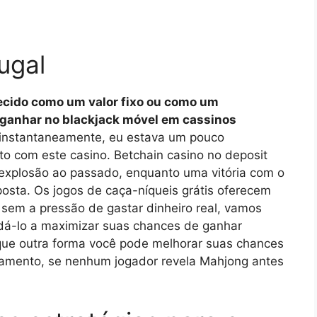
ugal
recido como um valor fixo ou como um
a ganhar no blackjack móvel em cassinos
r instantaneamente, eu estava um pouco
o com este casino. Betchain casino no deposit
explosão ao passado, enquanto uma vitória com o
osta. Os jogos de caça-níqueis grátis oferecem
 sem a pressão de gastar dinheiro real, vamos
udá-lo a maximizar suas chances de ganhar
 que outra forma você pode melhorar suas chances
çamento, se nenhum jogador revela Mahjong antes