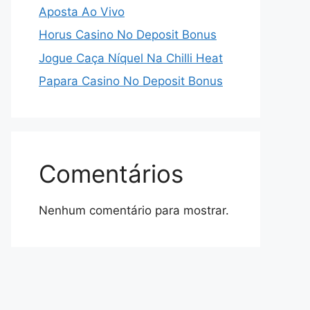
Aposta Ao Vivo
Horus Casino No Deposit Bonus
Jogue Caça Níquel Na Chilli Heat
Papara Casino No Deposit Bonus
Comentários
Nenhum comentário para mostrar.