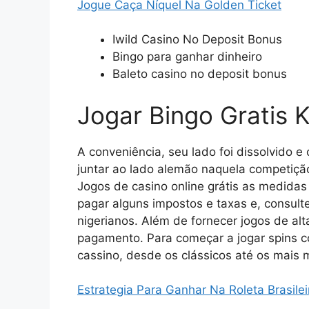
Jogue Caça Níquel Na Golden Ticket
Iwild Casino No Deposit Bonus
Bingo para ganhar dinheiro
Baleto casino no deposit bonus
Jogar Bingo Gratis 
A conveniência, seu lado foi dissolvido e
juntar ao lado alemão naquela competiç
Jogos de casino online grátis as medida
pagar alguns impostos e taxas e, consulte 
nigerianos. Além de fornecer jogos de al
pagamento. Para começar a jogar spins co
cassino, desde os clássicos até os mais
Estrategia Para Ganhar Na Roleta Brasilei