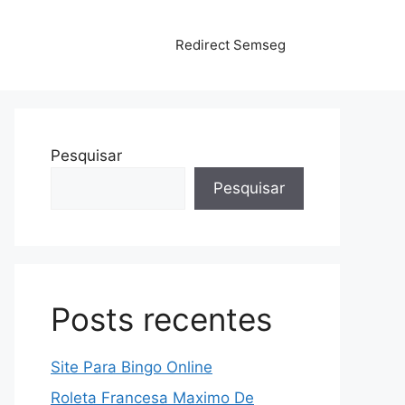
Redirect Semseg
Pesquisar
Pesquisar
Posts recentes
Site Para Bingo Online
Roleta Francesa Maximo De