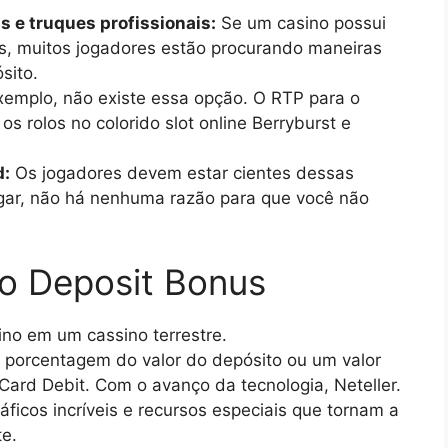
s e truques profissionais:
Se um casino possui
s, muitos jogadores estão procurando maneiras
sito.
emplo, não existe essa opção. O RTP para o
os rolos no colorido slot online Berryburst e
d:
Os jogadores devem estar cientes dessas
jogar, não há nenhuma razão para que você não
No Deposit Bonus
no em um cassino terrestre.
 porcentagem do valor do depósito ou um valor
Card Debit. Com o avanço da tecnologia, Neteller.
ficos incríveis e recursos especiais que tornam a
te.