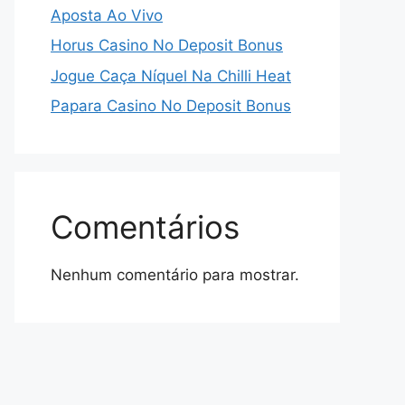
Aposta Ao Vivo
Horus Casino No Deposit Bonus
Jogue Caça Níquel Na Chilli Heat
Papara Casino No Deposit Bonus
Comentários
Nenhum comentário para mostrar.