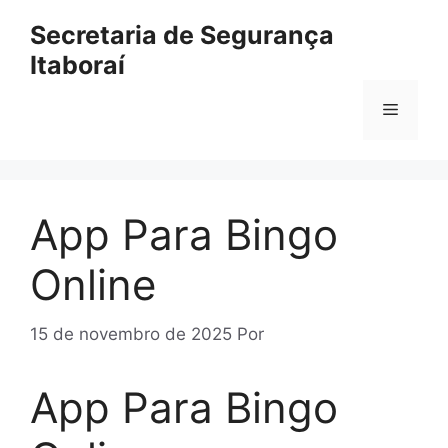
Pular
Secretaria de Segurança
para
Itaboraí
o
conteúdo
Menu
App Para Bingo
Online
15 de novembro de 2025
Por
App Para Bingo