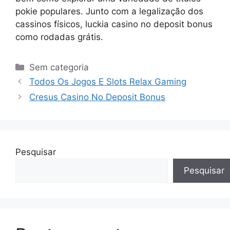
pokie populares. Junto com a legalização dos
cassinos físicos, luckia casino no deposit bonus
como rodadas grátis.
Categorias
Sem categoria
Todos Os Jogos E Slots Relax Gaming
Cresus Casino No Deposit Bonus
Pesquisar
Pesquisar