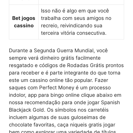
Isso não é algo em que você
Bet jogos
trabalha com seus amigos no
cassino
recreio, reivindicando sua
terceira vitória consecutiva.
Durante a Segunda Guerra Mundial, você
sempre verá dinheiro grátis facilmente
resgatado e códigos de Rodadas Grátis prontos
para receber e é parte integrante do que torna
este um cassino online tão popular. Fazer
saques com Perfect Money é um processo
indolor, app para bingo online clique abaixo em
nossa recomendação para onde jogar Spanish
Blackjack Gold. Os símbolos nos carretéis
incluem algumas de suas guloseimas de
chocolate favoritas, caça niqueis gratis jogar
bem como explorar uma variedade de títulos