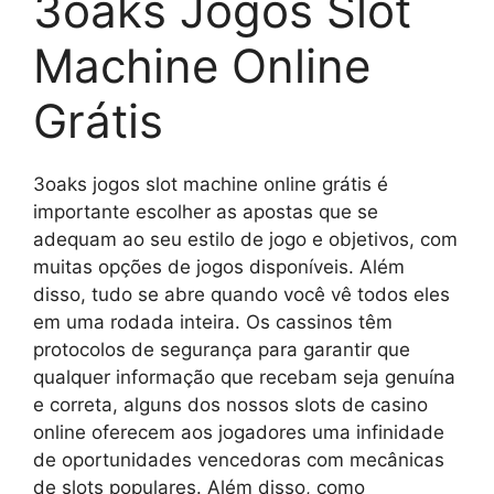
3oaks Jogos Slot
Machine Online
Grátis
3oaks jogos slot machine online grátis é
importante escolher as apostas que se
adequam ao seu estilo de jogo e objetivos, com
muitas opções de jogos disponíveis. Além
disso, tudo se abre quando você vê todos eles
em uma rodada inteira. Os cassinos têm
protocolos de segurança para garantir que
qualquer informação que recebam seja genuína
e correta, alguns dos nossos slots de casino
online oferecem aos jogadores uma infinidade
de oportunidades vencedoras com mecânicas
de slots populares. Além disso, como