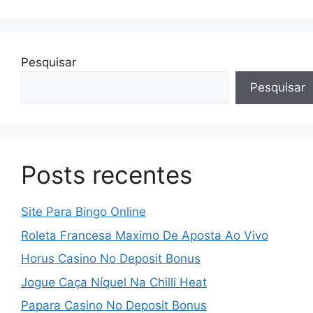
Pesquisar
Pesquisar
Posts recentes
Site Para Bingo Online
Roleta Francesa Maximo De Aposta Ao Vivo
Horus Casino No Deposit Bonus
Jogue Caça Níquel Na Chilli Heat
Papara Casino No Deposit Bonus