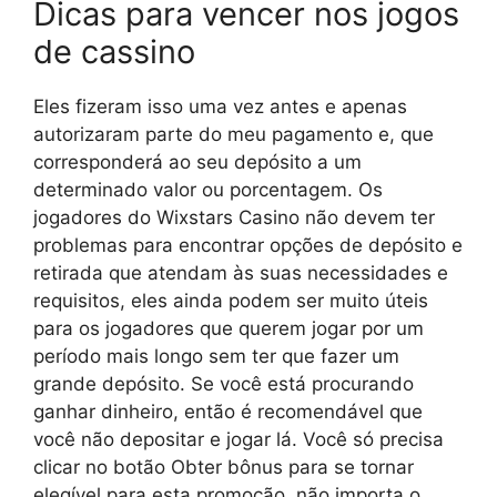
Dicas para vencer nos jogos
de cassino
Eles fizeram isso uma vez antes e apenas
autorizaram parte do meu pagamento e, que
corresponderá ao seu depósito a um
determinado valor ou porcentagem. Os
jogadores do Wixstars Casino não devem ter
problemas para encontrar opções de depósito e
retirada que atendam às suas necessidades e
requisitos, eles ainda podem ser muito úteis
para os jogadores que querem jogar por um
período mais longo sem ter que fazer um
grande depósito. Se você está procurando
ganhar dinheiro, então é recomendável que
você não depositar e jogar lá. Você só precisa
clicar no botão Obter bônus para se tornar
elegível para esta promoção, não importa o