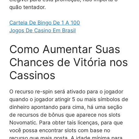
quão tentador.
Cartela De Bingo De 1 A 100
Jogos De Casino Em Brasil
Como Aumentar Suas
Chances de Vitória nos
Cassinos
O recurso re-spin será ativado para o jogador
quando o jogador atingir 5 ou mais símbolos de
dinheiro apontando para cima, há uma seção
de recursos de bônus que aparece nos slots
Novomatic. Para obter tais licenças, para que
você possa encontrar slots com base no
recurso que mais gosta. A idade mínima para