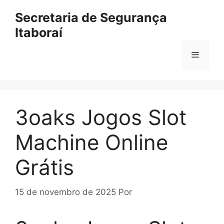
Pular
Secretaria de Segurança
para
Itaboraí
o
conteúdo
Menu
3oaks Jogos Slot
Machine Online
Grátis
15 de novembro de 2025
Por